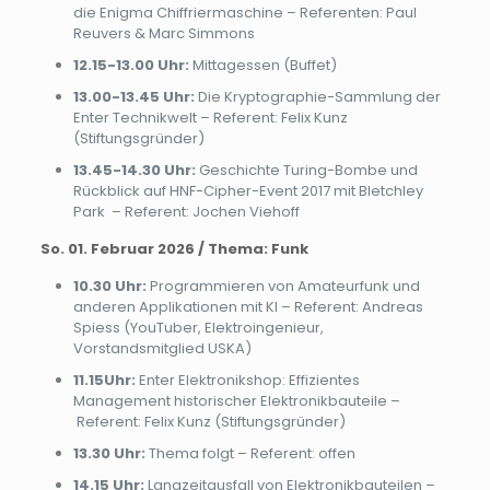
die Enigma Chiffriermaschine – Referenten: Paul
Reuvers & Marc Simmons
12.15-13.00 Uhr:
Mittagessen (Buffet)
13.00-13.45 Uhr:
Die Kryptographie-Sammlung der
Enter Technikwelt – Referent: Felix Kunz
(Stiftungsgründer)
13.45-14.30 Uhr:
Geschichte Turing-Bombe und
Rückblick auf HNF-Cipher-Event 2017 mit Bletchley
Park – Referent: Jochen Viehoff
So. 01. Februar 2026 / Thema: Funk
10.30 Uhr:
Programmieren von Amateurfunk und
anderen Applikationen mit KI – Referent: Andreas
Spiess (YouTuber, Elektroingenieur,
Vorstandsmitglied USKA)
11.15Uhr:
Enter Elektronikshop: Effizientes
Management historischer Elektronikbauteile –
Referent: Felix Kunz (Stiftungsgründer)
13.30 Uhr:
Thema folgt – Referent: offen
14.15 Uhr:
Langzeitausfall von Elektronikbauteilen –