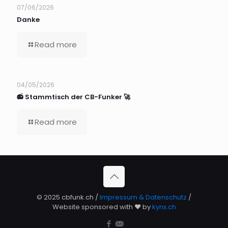
07/06/2026
Danke
Read more
04/05/2026
📻 Stammtisch der CB-Funker 🚀
Read more
© 2025 cbfunk.ch /
Impressum & Datenschutz
/
Website sponsored with ❤️ by
kynx.ch