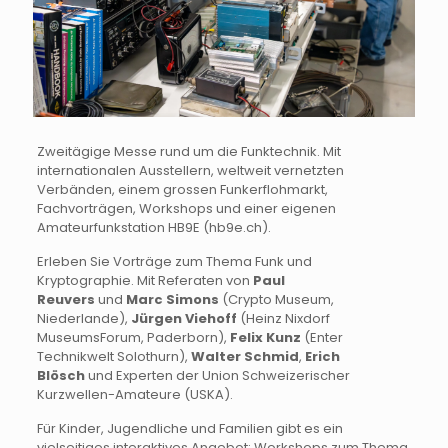
Zweitägige Messe rund um die Funktechnik. Mit
internationalen Ausstellern, weltweit vernetzten
Verbänden, einem grossen Funkerflohmarkt,
Fachvorträgen, Workshops und einer eigenen
Amateurfunkstation HB9E (hb9e.ch).
Erleben Sie Vorträge zum Thema Funk und
Kryptographie. Mit Referaten von
Paul
Reuvers
und
Marc Simons
(Crypto Museum,
Niederlande),
Jürgen Viehoff
(Heinz Nixdorf
MuseumsForum, Paderborn),
Felix Kunz
(Enter
Technikwelt Solothurn),
Walter Schmid
,
Erich
Blösch
und Experten der Union Schweizerischer
Kurzwellen-Amateure (USKA).
Für Kinder, Jugendliche und Familien gibt es ein
vielseitiges interaktives Angebot: Workshops zum Thema