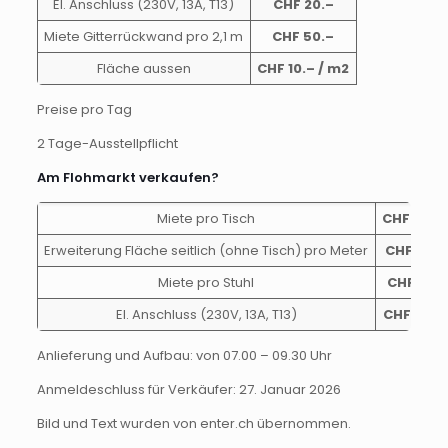
El. Anschluss (230V, 13A, T13)
CHF 20.–
Miete Gitterrückwand pro 2,1 m
CHF 50.–
Fläche aussen
CHF 10.–
/ m2
Preise pro Tag
2 Tage-Ausstellpflicht
Am Flohmarkt verkaufen?
Miete pro Tisch
CHF 40.–
Erweiterung Fläche seitlich (ohne Tisch) pro Meter
CHF 15.–
Miete pro Stuhl
CHF 5.– 
El. Anschluss (230V, 13A, T13)
CHF 20.–
Anlieferung und Aufbau: von 07.00 – 09.30 Uhr
Anmeldeschluss für Verkäufer: 27. Januar 2026
Bild und Text wurden von enter.ch übernommen.