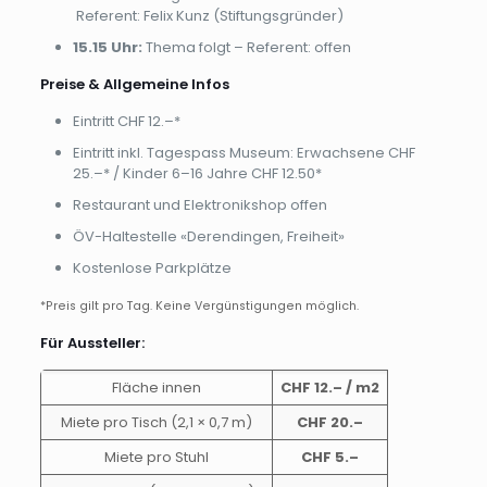
Referent: Felix Kunz (Stiftungsgründer)
15.15 Uhr:
Thema folgt – Referent: offen
Preise & Allgemeine Infos
Eintritt CHF 12.–*
Eintritt inkl. Tagespass Museum: Erwachsene CHF
25.–* / Kinder 6–16 Jahre CHF 12.50*
Restaurant und Elektronikshop offen
ÖV-Haltestelle «Derendingen, Freiheit»
Kostenlose Parkplätze
*Preis gilt pro Tag. Keine Vergünstigungen möglich.
Für Aussteller:
Fläche innen
CHF 12.– / m2
Miete pro Tisch (2,1 × 0,7 m)
CHF 20.–
Miete pro Stuhl
CHF 5.–