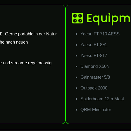
🎛 Equipm
. Gerne portable in der Natur
Yaesu FT-710 AESS
che nach neuen
Yaesu FT-891
Yaesu FT-817
ne und streame regelmässig
Diamond X50N
Gainmaster 5/8
Outback 2000
Spiderbeam 12m Mast
QRM Eliminator