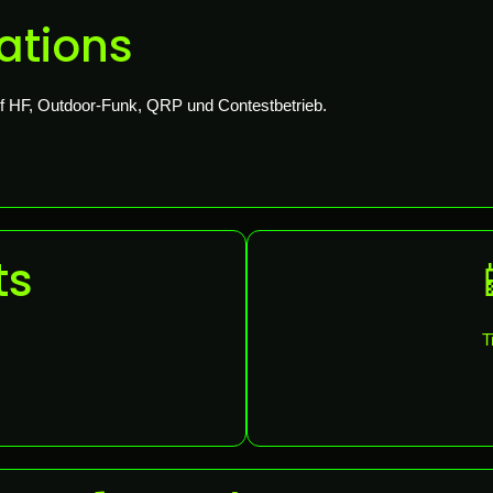
ations
uf HF, Outdoor-Funk, QRP und Contestbetrieb.
ts
T