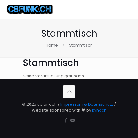
Stammtisch
Home
Stammtisch
Stammtisch
Keine Veranstaltung gefunden
© 2025 cbfunk.ch /
Impressum & Datenschutz
/
Website sponsored with ❤️ by
kynx.ch