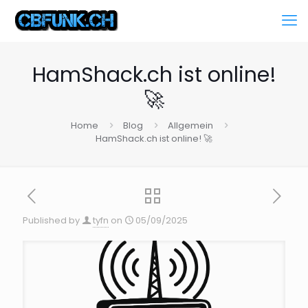
HamShack.ch ist online!
🚀
Home
Blog
Allgemein
HamShack.ch ist online! 🚀
Published by
tyfn
on
05/09/2025