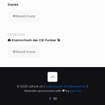
Danke
Read more
04/05/2026
📻 Stammtisch der CB-Funker 🚀
Read more
© 2025 cbfunk.ch /
Impressum & Datenschutz
/
Website sponsored with ❤️ by
kynx.ch